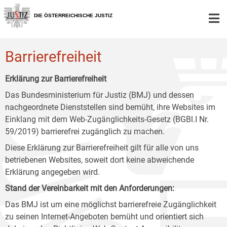
Zur
Zum
Zum
Hauptnavigation
Inhalt
Untermenü
DIE ÖSTERREICHISCHE JUSTIZ
[1]
[2]
[3]
Barrierefreiheit
Erklärung zur Barrierefreiheit
Das Bundesministerium für Justiz (BMJ) und dessen
nachgeordnete Dienststellen sind bemüht, ihre Websites im
Einklang mit dem Web-Zugänglichkeits-Gesetz (BGBl.I Nr.
59/2019) barrierefrei zugänglich zu machen.
Diese Erklärung zur Barrierefreiheit gilt für alle von uns
betriebenen Websites, soweit dort keine abweichende
Erklärung angegeben wird.
Stand der Vereinbarkeit mit den Anforderungen:
Das BMJ ist um eine möglichst barrierefreie Zugänglichkeit
zu seinen Internet-Angeboten bemüht und orientiert sich