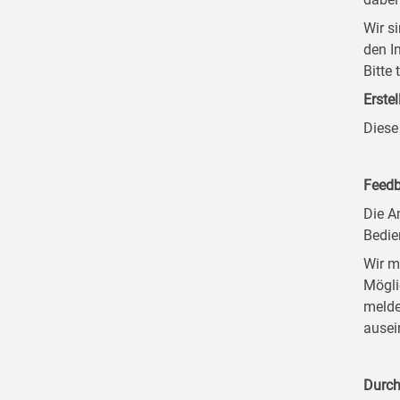
Wir s
den I
Bitte
Erstel
Diese
Feedb
Die A
Bedie
Wir m
Mögli
melde
ausei
Durch