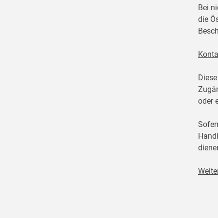
Bei n
die Ö
Besch
Konta
Diese
Zugän
oder 
Sofer
Handl
diene
Weite