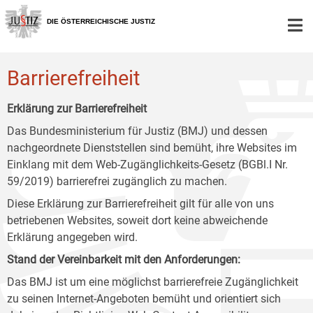
Zur
Zum
Zum
Hauptnavigation
Inhalt
Untermenü
DIE ÖSTERREICHISCHE JUSTIZ
[1]
[2]
[3]
Barrierefreiheit
Erklärung zur Barrierefreiheit
Das Bundesministerium für Justiz (BMJ) und dessen
nachgeordnete Dienststellen sind bemüht, ihre Websites im
Einklang mit dem Web-Zugänglichkeits-Gesetz (BGBl.I Nr.
59/2019) barrierefrei zugänglich zu machen.
Diese Erklärung zur Barrierefreiheit gilt für alle von uns
betriebenen Websites, soweit dort keine abweichende
Erklärung angegeben wird.
Stand der Vereinbarkeit mit den Anforderungen:
Das BMJ ist um eine möglichst barrierefreie Zugänglichkeit
zu seinen Internet-Angeboten bemüht und orientiert sich