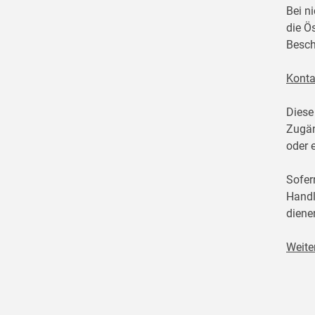
Bei n
die Ö
Besch
Konta
Diese
Zugän
oder 
Sofer
Handl
diene
Weite