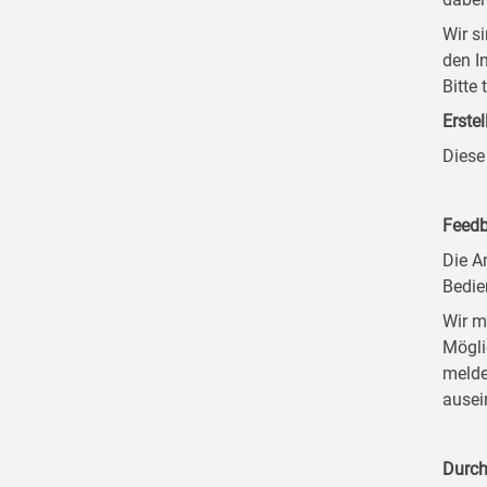
Wir s
den I
Bitte
Erstel
Diese
Feedb
Die A
Bedie
Wir m
Mögli
melde
ausei
Durch