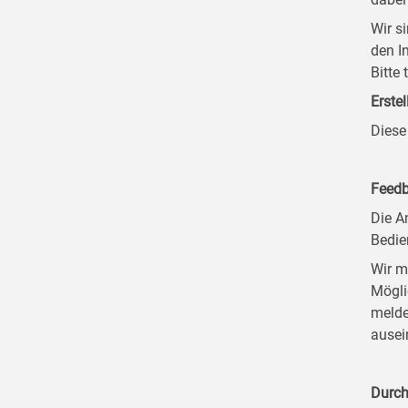
Wir s
den I
Bitte
Erstel
Diese
Feedb
Die A
Bedie
Wir m
Mögli
melde
ausei
Durch