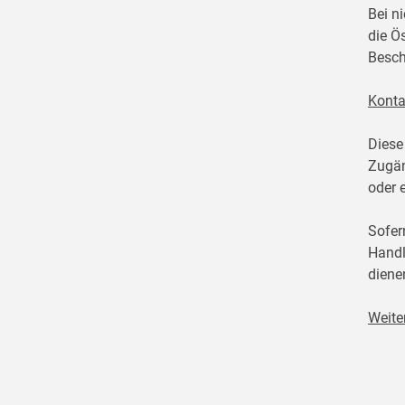
Bei n
die Ö
Besch
Konta
Diese
Zugän
oder 
Sofer
Handl
diene
Weite