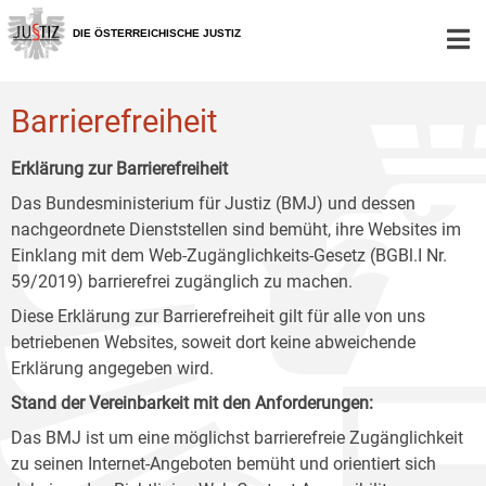
Zur
Zum
Zum
Hauptnavigation
Inhalt
Untermenü
DIE ÖSTERREICHISCHE JUSTIZ
[1]
[2]
[3]
Barrierefreiheit
Erklärung zur Barrierefreiheit
Das Bundesministerium für Justiz (BMJ) und dessen
nachgeordnete Dienststellen sind bemüht, ihre Websites im
Einklang mit dem Web-Zugänglichkeits-Gesetz (BGBl.I Nr.
59/2019) barrierefrei zugänglich zu machen.
Diese Erklärung zur Barrierefreiheit gilt für alle von uns
betriebenen Websites, soweit dort keine abweichende
Erklärung angegeben wird.
Stand der Vereinbarkeit mit den Anforderungen:
Das BMJ ist um eine möglichst barrierefreie Zugänglichkeit
zu seinen Internet-Angeboten bemüht und orientiert sich