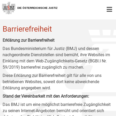
Zur
Zum
Zum
Hauptnavigation
Inhalt
Untermenü
DIE ÖSTERREICHISCHE JUSTIZ
[1]
[2]
[3]
Barrierefreiheit
Erklärung zur Barrierefreiheit
Das Bundesministerium für Justiz (BMJ) und dessen
nachgeordnete Dienststellen sind bemüht, ihre Websites im
Einklang mit dem Web-Zugänglichkeits-Gesetz (BGBl.I Nr.
59/2019) barrierefrei zugänglich zu machen.
Diese Erklärung zur Barrierefreiheit gilt für alle von uns
betriebenen Websites, soweit dort keine abweichende
Erklärung angegeben wird.
Stand der Vereinbarkeit mit den Anforderungen:
Das BMJ ist um eine möglichst barrierefreie Zugänglichkeit
zu seinen Internet-Angeboten bemüht und orientiert sich