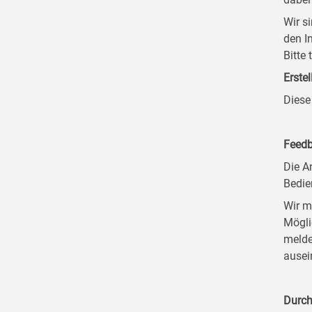
Wir s
den I
Bitte
Erstel
Diese
Feedb
Die A
Bedie
Wir m
Mögli
melde
ausei
Durch