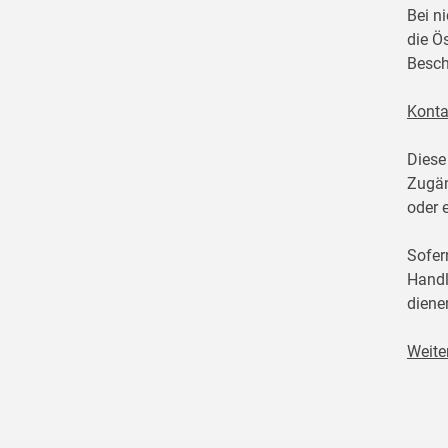
Bei n
die Ö
Besch
Konta
Diese
Zugän
oder 
Sofer
Handl
diene
Weite