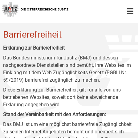
Zur
Zum
Zum
Hauptnavigation
Inhalt
Untermenü
DIE ÖSTERREICHISCHE JUSTIZ
[1]
[2]
[3]
Barrierefreiheit
Erklärung zur Barrierefreiheit
Das Bundesministerium für Justiz (BMJ) und dessen
nachgeordnete Dienststellen sind bemüht, ihre Websites im
Einklang mit dem Web-Zugänglichkeits-Gesetz (BGBl.I Nr.
59/2019) barrierefrei zugänglich zu machen.
Diese Erklärung zur Barrierefreiheit gilt für alle von uns
betriebenen Websites, soweit dort keine abweichende
Erklärung angegeben wird.
Stand der Vereinbarkeit mit den Anforderungen:
Das BMJ ist um eine möglichst barrierefreie Zugänglichkeit
zu seinen Internet-Angeboten bemüht und orientiert sich