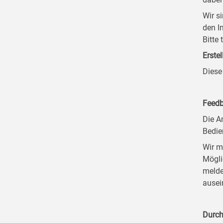
Wir s
den I
Bitte
Erstel
Diese
Feedb
Die A
Bedie
Wir m
Mögli
melde
ausei
Durch