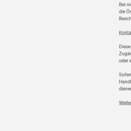
Bei n
die Ö
Besch
Konta
Diese
Zugän
oder 
Sofer
Handl
diene
Weite