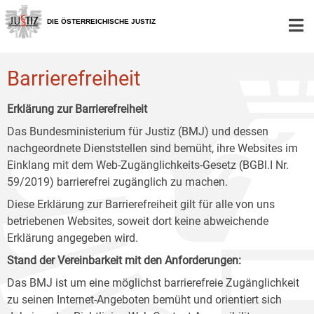
Zur
Zum
Zum
Hauptnavigation
Inhalt
Untermenü
DIE ÖSTERREICHISCHE JUSTIZ
[1]
[2]
[3]
Barrierefreiheit
Erklärung zur Barrierefreiheit
Das Bundesministerium für Justiz (BMJ) und dessen
nachgeordnete Dienststellen sind bemüht, ihre Websites im
Einklang mit dem Web-Zugänglichkeits-Gesetz (BGBl.I Nr.
59/2019) barrierefrei zugänglich zu machen.
Diese Erklärung zur Barrierefreiheit gilt für alle von uns
betriebenen Websites, soweit dort keine abweichende
Erklärung angegeben wird.
Stand der Vereinbarkeit mit den Anforderungen:
Das BMJ ist um eine möglichst barrierefreie Zugänglichkeit
zu seinen Internet-Angeboten bemüht und orientiert sich