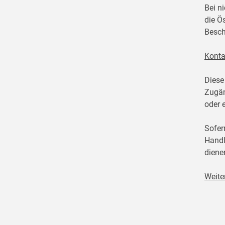
Bei n
die Ö
Besch
Konta
Diese
Zugän
oder 
Sofer
Handl
diene
Weite