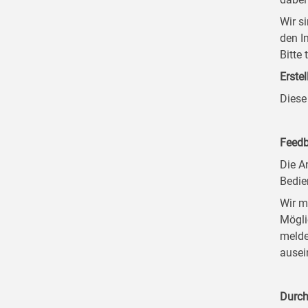
Wir s
den I
Bitte
Erstel
Diese
Feedb
Die A
Bedie
Wir m
Mögli
melde
ausei
Durch