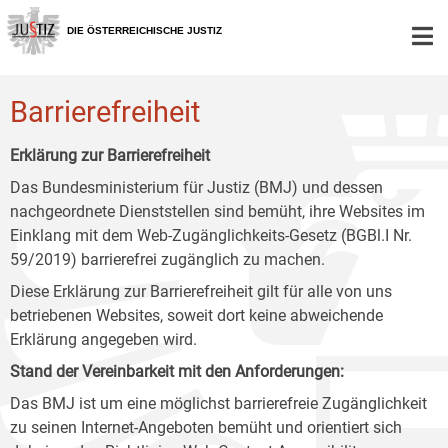
Zur
Zum
Zum
Hauptnavigation
Inhalt
Untermenü
DIE ÖSTERREICHISCHE JUSTIZ
[1]
[2]
[3]
Barrierefreiheit
Erklärung zur Barrierefreiheit
Das Bundesministerium für Justiz (BMJ) und dessen
nachgeordnete Dienststellen sind bemüht, ihre Websites im
Einklang mit dem Web-Zugänglichkeits-Gesetz (BGBl.I Nr.
59/2019) barrierefrei zugänglich zu machen.
Diese Erklärung zur Barrierefreiheit gilt für alle von uns
betriebenen Websites, soweit dort keine abweichende
Erklärung angegeben wird.
Stand der Vereinbarkeit mit den Anforderungen:
Das BMJ ist um eine möglichst barrierefreie Zugänglichkeit
zu seinen Internet-Angeboten bemüht und orientiert sich