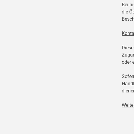
Bei n
die Ö
Besch
Konta
Diese
Zugän
oder 
Sofer
Handl
diene
Weite