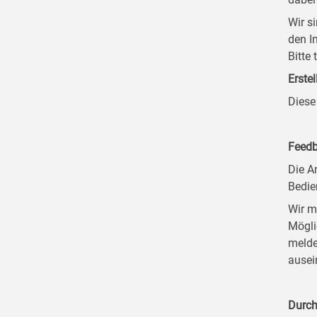
Wir s
den I
Bitte
Erstel
Diese
Feedb
Die A
Bedie
Wir m
Mögli
melde
ausei
Durch