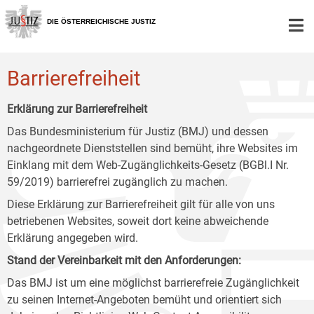
Zur
Zum
Zum
Hauptnavigation
Inhalt
Untermenü
DIE ÖSTERREICHISCHE JUSTIZ
[1]
[2]
[3]
Barrierefreiheit
Erklärung zur Barrierefreiheit
Das Bundesministerium für Justiz (BMJ) und dessen
nachgeordnete Dienststellen sind bemüht, ihre Websites im
Einklang mit dem Web-Zugänglichkeits-Gesetz (BGBl.I Nr.
59/2019) barrierefrei zugänglich zu machen.
Diese Erklärung zur Barrierefreiheit gilt für alle von uns
betriebenen Websites, soweit dort keine abweichende
Erklärung angegeben wird.
Stand der Vereinbarkeit mit den Anforderungen:
Das BMJ ist um eine möglichst barrierefreie Zugänglichkeit
zu seinen Internet-Angeboten bemüht und orientiert sich