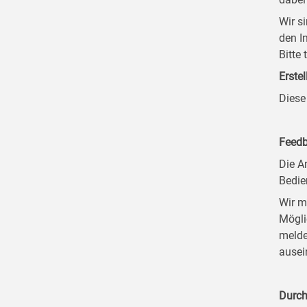
Wir s
den I
Bitte
Erstel
Diese
Feedb
Die A
Bedie
Wir m
Mögli
melde
ausei
Durch