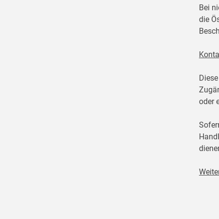
Bei n
die Ö
Besch
Konta
Diese
Zugän
oder 
Sofer
Handl
diene
Weite