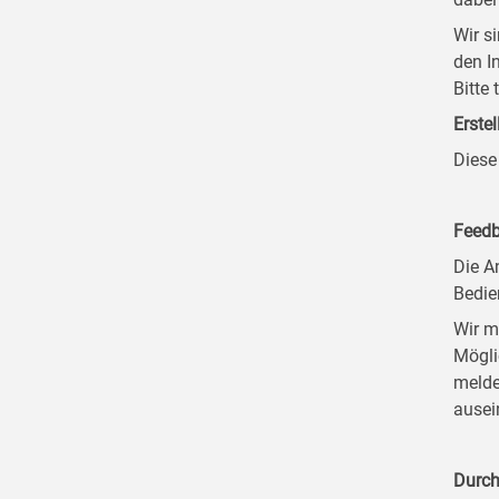
Wir s
den I
Bitte
Erstel
Diese
Feedb
Die A
Bedie
Wir m
Mögli
melde
ausei
Durch