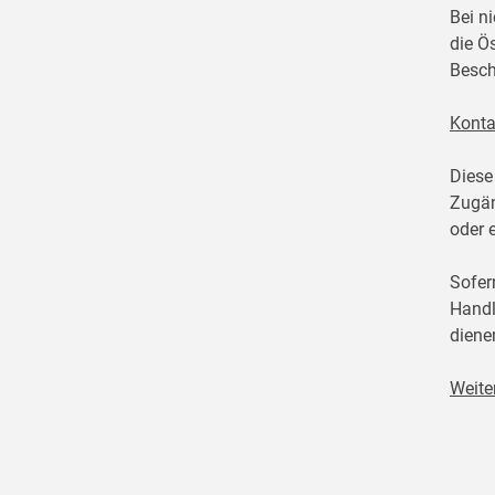
Bei n
die Ö
Besch
Konta
Diese
Zugän
oder 
Sofer
Handl
diene
Weite