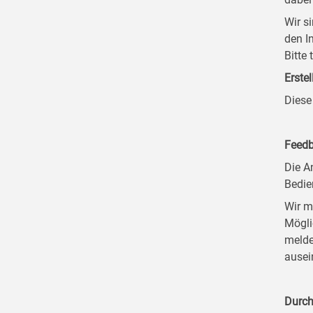
Wir s
den I
Bitte
Erstel
Diese
Feedb
Die A
Bedie
Wir m
Mögli
melde
ausei
Durch