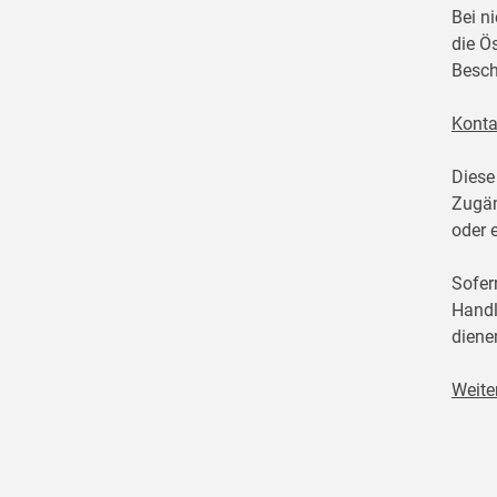
Bei n
die Ö
Besch
Konta
Diese
Zugän
oder 
Sofer
Handl
diene
Weite