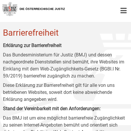
Zur
Zum
Zum
Hauptnavigation
Inhalt
Untermenü
DIE ÖSTERREICHISCHE JUSTIZ
[1]
[2]
[3]
Barrierefreiheit
Erklärung zur Barrierefreiheit
Das Bundesministerium für Justiz (BMJ) und dessen
nachgeordnete Dienststellen sind bemüht, ihre Websites im
Einklang mit dem Web-Zugänglichkeits-Gesetz (BGBl.I Nr.
59/2019) barrierefrei zugänglich zu machen.
Diese Erklärung zur Barrierefreiheit gilt für alle von uns
betriebenen Websites, soweit dort keine abweichende
Erklärung angegeben wird.
Stand der Vereinbarkeit mit den Anforderungen:
Das BMJ ist um eine möglichst barrierefreie Zugänglichkeit
zu seinen Internet-Angeboten bemüht und orientiert sich