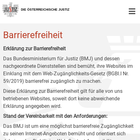
Zur
Zum
Zum
Hauptnavigation
Inhalt
Untermenü
DIE ÖSTERREICHISCHE JUSTIZ
[1]
[2]
[3]
Barrierefreiheit
Erklärung zur Barrierefreiheit
Das Bundesministerium für Justiz (BMJ) und dessen
nachgeordnete Dienststellen sind bemüht, ihre Websites im
Einklang mit dem Web-Zugänglichkeits-Gesetz (BGBl.I Nr.
59/2019) barrierefrei zugänglich zu machen.
Diese Erklärung zur Barrierefreiheit gilt für alle von uns
betriebenen Websites, soweit dort keine abweichende
Erklärung angegeben wird.
Stand der Vereinbarkeit mit den Anforderungen:
Das BMJ ist um eine möglichst barrierefreie Zugänglichkeit
zu seinen Internet-Angeboten bemüht und orientiert sich