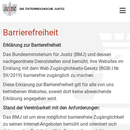
Zur
Zum
Zum
Hauptnavigation
Inhalt
Untermenü
DIE ÖSTERREICHISCHE JUSTIZ
[1]
[2]
[3]
Barrierefreiheit
Erklärung zur Barrierefreiheit
Das Bundesministerium für Justiz (BMJ) und dessen
nachgeordnete Dienststellen sind bemüht, ihre Websites im
Einklang mit dem Web-Zugänglichkeits-Gesetz (BGBl.I Nr.
59/2019) barrierefrei zugänglich zu machen.
Diese Erklärung zur Barrierefreiheit gilt für alle von uns
betriebenen Websites, soweit dort keine abweichende
Erklärung angegeben wird.
Stand der Vereinbarkeit mit den Anforderungen:
Das BMJ ist um eine möglichst barrierefreie Zugänglichkeit
zu seinen Internet-Angeboten bemüht und orientiert sich