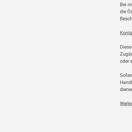
Bei n
die Ö
Besch
Konta
Diese
Zugän
oder 
Sofer
Handl
diene
Weite