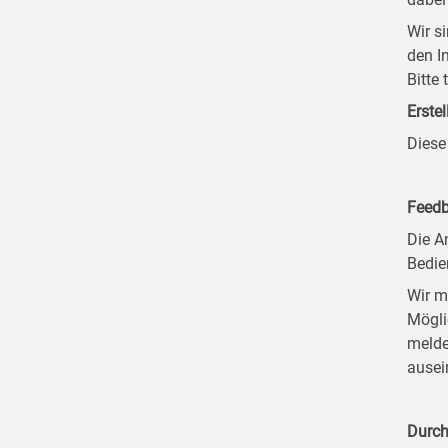
Wir s
den I
Bitte
Erstel
Diese
Feedb
Die A
Bedie
Wir m
Mögli
melde
ausei
Durch