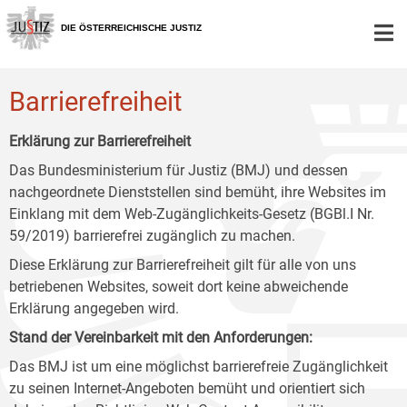
Zur
Zum
Zum
Hauptnavigation
Inhalt
Untermenü
DIE ÖSTERREICHISCHE JUSTIZ
[1]
[2]
[3]
Barrierefreiheit
Erklärung zur Barrierefreiheit
Das Bundesministerium für Justiz (BMJ) und dessen
nachgeordnete Dienststellen sind bemüht, ihre Websites im
Einklang mit dem Web-Zugänglichkeits-Gesetz (BGBl.I Nr.
59/2019) barrierefrei zugänglich zu machen.
Diese Erklärung zur Barrierefreiheit gilt für alle von uns
betriebenen Websites, soweit dort keine abweichende
Erklärung angegeben wird.
Stand der Vereinbarkeit mit den Anforderungen:
Das BMJ ist um eine möglichst barrierefreie Zugänglichkeit
zu seinen Internet-Angeboten bemüht und orientiert sich