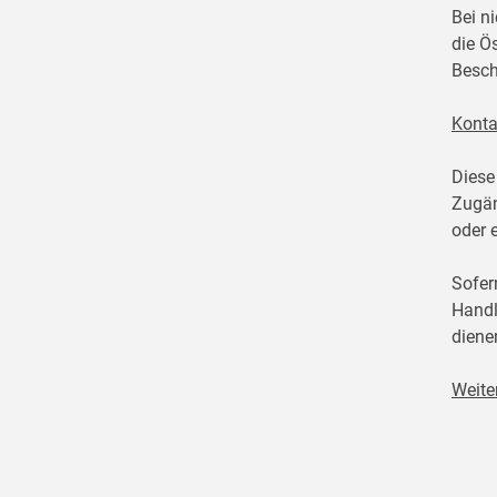
Bei n
die Ö
Besch
Konta
Diese
Zugän
oder 
Sofer
Handl
diene
Weite