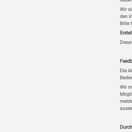
Wir s
den I
Bitte
Erstel
Diese
Feedb
Die A
Bedie
Wir m
Mögli
melde
ausei
Durch