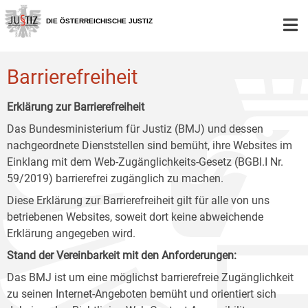
Zur
Zum
Zum
Hauptnavigation
Inhalt
Untermenü
DIE ÖSTERREICHISCHE JUSTIZ
[1]
[2]
[3]
Barrierefreiheit
Erklärung zur Barrierefreiheit
Das Bundesministerium für Justiz (BMJ) und dessen
nachgeordnete Dienststellen sind bemüht, ihre Websites im
Einklang mit dem Web-Zugänglichkeits-Gesetz (BGBl.I Nr.
59/2019) barrierefrei zugänglich zu machen.
Diese Erklärung zur Barrierefreiheit gilt für alle von uns
betriebenen Websites, soweit dort keine abweichende
Erklärung angegeben wird.
Stand der Vereinbarkeit mit den Anforderungen:
Das BMJ ist um eine möglichst barrierefreie Zugänglichkeit
zu seinen Internet-Angeboten bemüht und orientiert sich