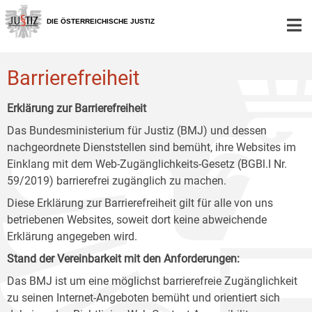
Zur
Zum
Zum
Hauptnavigation
Inhalt
Untermenü
DIE ÖSTERREICHISCHE JUSTIZ
[1]
[2]
[3]
Barrierefreiheit
Erklärung zur Barrierefreiheit
Das Bundesministerium für Justiz (BMJ) und dessen
nachgeordnete Dienststellen sind bemüht, ihre Websites im
Einklang mit dem Web-Zugänglichkeits-Gesetz (BGBl.I Nr.
59/2019) barrierefrei zugänglich zu machen.
Diese Erklärung zur Barrierefreiheit gilt für alle von uns
betriebenen Websites, soweit dort keine abweichende
Erklärung angegeben wird.
Stand der Vereinbarkeit mit den Anforderungen:
Das BMJ ist um eine möglichst barrierefreie Zugänglichkeit
zu seinen Internet-Angeboten bemüht und orientiert sich