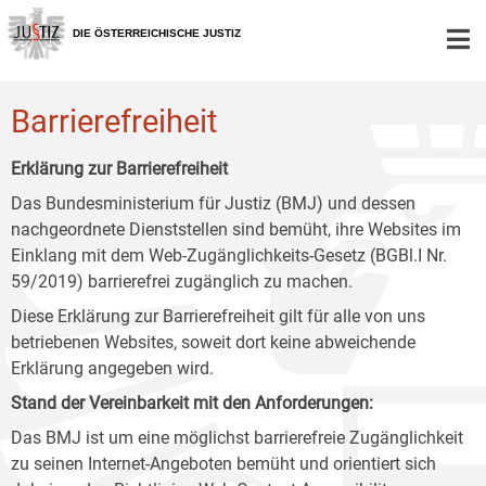
Zur
Zum
Zum
Hauptnavigation
Inhalt
Untermenü
DIE ÖSTERREICHISCHE JUSTIZ
[1]
[2]
[3]
Barrierefreiheit
Erklärung zur Barrierefreiheit
Das Bundesministerium für Justiz (BMJ) und dessen
nachgeordnete Dienststellen sind bemüht, ihre Websites im
Einklang mit dem Web-Zugänglichkeits-Gesetz (BGBl.I Nr.
59/2019) barrierefrei zugänglich zu machen.
Diese Erklärung zur Barrierefreiheit gilt für alle von uns
betriebenen Websites, soweit dort keine abweichende
Erklärung angegeben wird.
Stand der Vereinbarkeit mit den Anforderungen:
Das BMJ ist um eine möglichst barrierefreie Zugänglichkeit
zu seinen Internet-Angeboten bemüht und orientiert sich