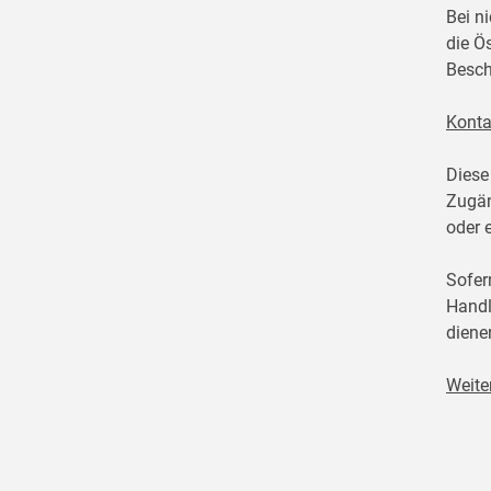
Bei n
die Ö
Besch
Konta
Diese
Zugän
oder 
Sofer
Handl
diene
Weite