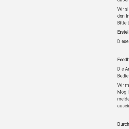
Wir s
den I
Bitte
Erstel
Diese
Feedb
Die A
Bedie
Wir m
Mögli
melde
ausei
Durch