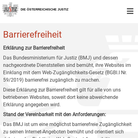
Zur
Zum
Zum
Hauptnavigation
Inhalt
Untermenü
DIE ÖSTERREICHISCHE JUSTIZ
[1]
[2]
[3]
Barrierefreiheit
Erklärung zur Barrierefreiheit
Das Bundesministerium für Justiz (BMJ) und dessen
nachgeordnete Dienststellen sind bemüht, ihre Websites im
Einklang mit dem Web-Zugänglichkeits-Gesetz (BGBl.I Nr.
59/2019) barrierefrei zugänglich zu machen.
Diese Erklärung zur Barrierefreiheit gilt für alle von uns
betriebenen Websites, soweit dort keine abweichende
Erklärung angegeben wird.
Stand der Vereinbarkeit mit den Anforderungen:
Das BMJ ist um eine möglichst barrierefreie Zugänglichkeit
zu seinen Internet-Angeboten bemüht und orientiert sich