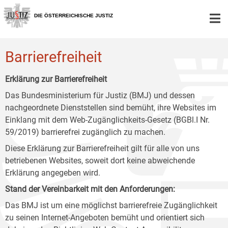
Zur
Zum
Zum
Hauptnavigation
Inhalt
Untermenü
DIE ÖSTERREICHISCHE JUSTIZ
[1]
[2]
[3]
Barrierefreiheit
Erklärung zur Barrierefreiheit
Das Bundesministerium für Justiz (BMJ) und dessen
nachgeordnete Dienststellen sind bemüht, ihre Websites im
Einklang mit dem Web-Zugänglichkeits-Gesetz (BGBl.I Nr.
59/2019) barrierefrei zugänglich zu machen.
Diese Erklärung zur Barrierefreiheit gilt für alle von uns
betriebenen Websites, soweit dort keine abweichende
Erklärung angegeben wird.
Stand der Vereinbarkeit mit den Anforderungen:
Das BMJ ist um eine möglichst barrierefreie Zugänglichkeit
zu seinen Internet-Angeboten bemüht und orientiert sich