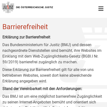
Zur
Zum
Zum
Hauptnavigation
Inhalt
Untermenü
DIE ÖSTERREICHISCHE JUSTIZ
[1]
[2]
[3]
Barrierefreiheit
Erklärung zur Barrierefreiheit
Das Bundesministerium für Justiz (BMJ) und dessen
nachgeordnete Dienststellen sind bemüht, ihre Websites im
Einklang mit dem Web-Zugänglichkeits-Gesetz (BGBl.I Nr.
59/2019) barrierefrei zugänglich zu machen.
Diese Erklärung zur Barrierefreiheit gilt für alle von uns
betriebenen Websites, soweit dort keine abweichende
Erklärung angegeben wird.
Stand der Vereinbarkeit mit den Anforderungen:
Das BMJ ist um eine möglichst barrierefreie Zugänglichkeit
zu seinen Internet-Angeboten bemüht und orientiert sich