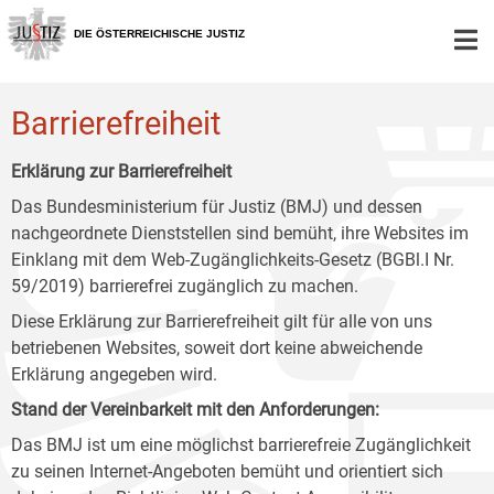
Zur
Zum
Zum
Hauptnavigation
Inhalt
Untermenü
DIE ÖSTERREICHISCHE JUSTIZ
[1]
[2]
[3]
Barrierefreiheit
Erklärung zur Barrierefreiheit
Das Bundesministerium für Justiz (BMJ) und dessen
nachgeordnete Dienststellen sind bemüht, ihre Websites im
Einklang mit dem Web-Zugänglichkeits-Gesetz (BGBl.I Nr.
59/2019) barrierefrei zugänglich zu machen.
Diese Erklärung zur Barrierefreiheit gilt für alle von uns
betriebenen Websites, soweit dort keine abweichende
Erklärung angegeben wird.
Stand der Vereinbarkeit mit den Anforderungen:
Das BMJ ist um eine möglichst barrierefreie Zugänglichkeit
zu seinen Internet-Angeboten bemüht und orientiert sich