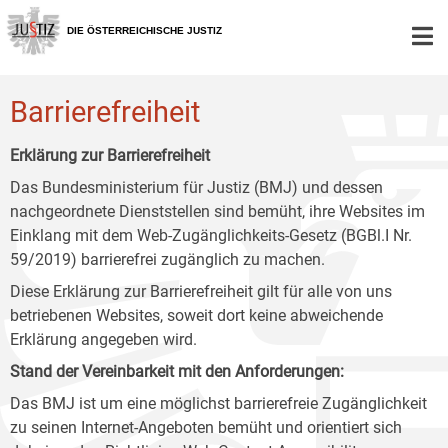
Zur
Zum
Zum
Hauptnavigation
Inhalt
Untermenü
DIE ÖSTERREICHISCHE JUSTIZ
[1]
[2]
[3]
Barrierefreiheit
Erklärung zur Barrierefreiheit
Das Bundesministerium für Justiz (BMJ) und dessen
nachgeordnete Dienststellen sind bemüht, ihre Websites im
Einklang mit dem Web-Zugänglichkeits-Gesetz (BGBl.I Nr.
59/2019) barrierefrei zugänglich zu machen.
Diese Erklärung zur Barrierefreiheit gilt für alle von uns
betriebenen Websites, soweit dort keine abweichende
Erklärung angegeben wird.
Stand der Vereinbarkeit mit den Anforderungen:
Das BMJ ist um eine möglichst barrierefreie Zugänglichkeit
zu seinen Internet-Angeboten bemüht und orientiert sich