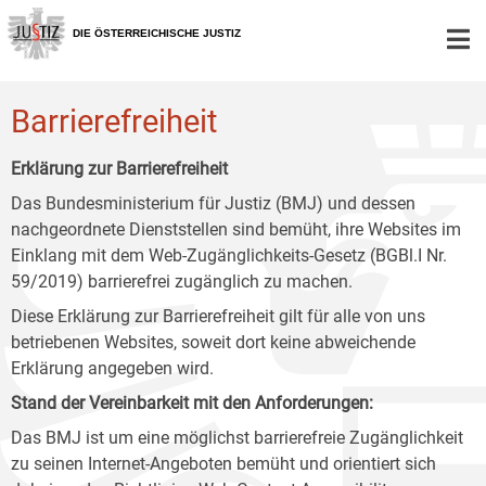
Zur
Zum
Zum
Hauptnavigation
Inhalt
Untermenü
DIE ÖSTERREICHISCHE JUSTIZ
[1]
[2]
[3]
Barrierefreiheit
Erklärung zur Barrierefreiheit
Das Bundesministerium für Justiz (BMJ) und dessen
nachgeordnete Dienststellen sind bemüht, ihre Websites im
Einklang mit dem Web-Zugänglichkeits-Gesetz (BGBl.I Nr.
59/2019) barrierefrei zugänglich zu machen.
Diese Erklärung zur Barrierefreiheit gilt für alle von uns
betriebenen Websites, soweit dort keine abweichende
Erklärung angegeben wird.
Stand der Vereinbarkeit mit den Anforderungen:
Das BMJ ist um eine möglichst barrierefreie Zugänglichkeit
zu seinen Internet-Angeboten bemüht und orientiert sich