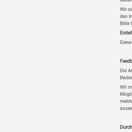
Wir s
den I
Bitte
Erstel
Diese
Feedb
Die A
Bedie
Wir m
Mögli
melde
ausei
Durch