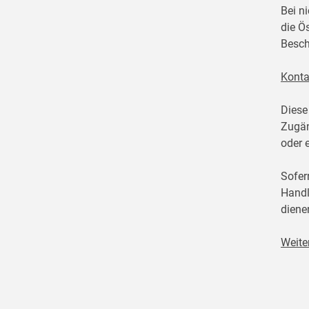
Bei n
die Ö
Besch
Konta
Diese
Zugän
oder 
Sofer
Handl
diene
Weite