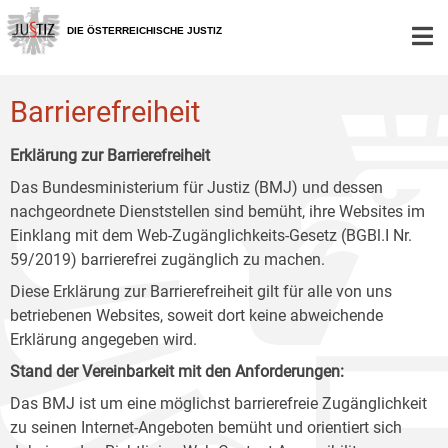
Zur
Zum
Zum
Hauptnavigation
Inhalt
Untermenü
DIE ÖSTERREICHISCHE JUSTIZ
[1]
[2]
[3]
Barrierefreiheit
Erklärung zur Barrierefreiheit
Das Bundesministerium für Justiz (BMJ) und dessen
nachgeordnete Dienststellen sind bemüht, ihre Websites im
Einklang mit dem Web-Zugänglichkeits-Gesetz (BGBl.I Nr.
59/2019) barrierefrei zugänglich zu machen.
Diese Erklärung zur Barrierefreiheit gilt für alle von uns
betriebenen Websites, soweit dort keine abweichende
Erklärung angegeben wird.
Stand der Vereinbarkeit mit den Anforderungen:
Das BMJ ist um eine möglichst barrierefreie Zugänglichkeit
zu seinen Internet-Angeboten bemüht und orientiert sich