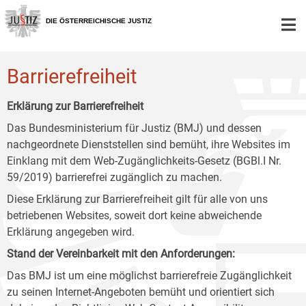
Zur
Zum
Zum
Hauptnavigation
Inhalt
Untermenü
DIE ÖSTERREICHISCHE JUSTIZ
[1]
[2]
[3]
Barrierefreiheit
Erklärung zur Barrierefreiheit
Das Bundesministerium für Justiz (BMJ) und dessen
nachgeordnete Dienststellen sind bemüht, ihre Websites im
Einklang mit dem Web-Zugänglichkeits-Gesetz (BGBl.I Nr.
59/2019) barrierefrei zugänglich zu machen.
Diese Erklärung zur Barrierefreiheit gilt für alle von uns
betriebenen Websites, soweit dort keine abweichende
Erklärung angegeben wird.
Stand der Vereinbarkeit mit den Anforderungen:
Das BMJ ist um eine möglichst barrierefreie Zugänglichkeit
zu seinen Internet-Angeboten bemüht und orientiert sich