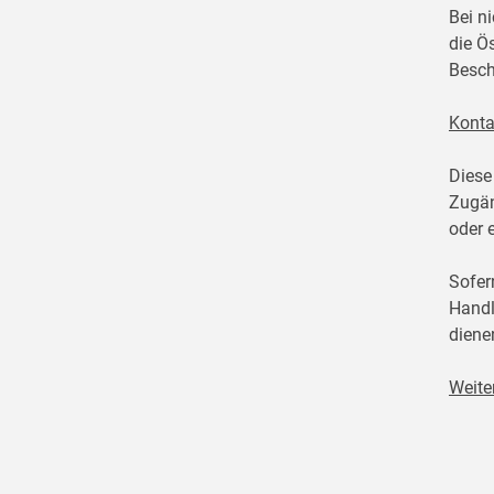
Bei n
die Ö
Besch
Konta
Diese
Zugän
oder 
Sofer
Handl
diene
Weite