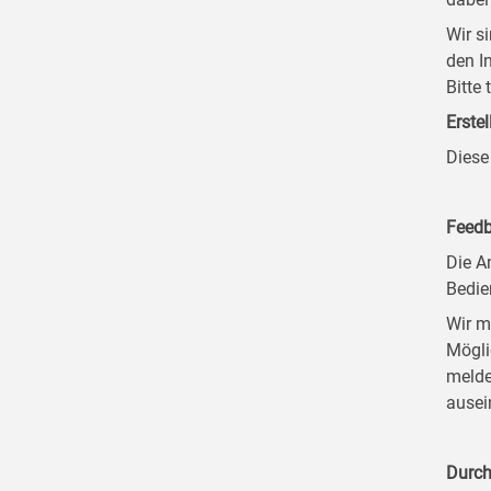
Wir s
den I
Bitte
Erstel
Diese
Feedb
Die A
Bedie
Wir m
Mögli
melde
ausei
Durch