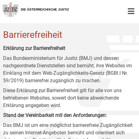
Zur
Zum
Zum
Hauptnavigation
Inhalt
Untermenü
DIE ÖSTERREICHISCHE JUSTIZ
[1]
[2]
[3]
Barrierefreiheit
Erklärung zur Barrierefreiheit
Das Bundesministerium für Justiz (BMJ) und dessen
nachgeordnete Dienststellen sind bemüht, ihre Websites im
Einklang mit dem Web-Zugänglichkeits-Gesetz (BGBl.I Nr.
59/2019) barrierefrei zugänglich zu machen.
Diese Erklärung zur Barrierefreiheit gilt für alle von uns
betriebenen Websites, soweit dort keine abweichende
Erklärung angegeben wird.
Stand der Vereinbarkeit mit den Anforderungen:
Das BMJ ist um eine möglichst barrierefreie Zugänglichkeit
zu seinen Internet-Angeboten bemüht und orientiert sich