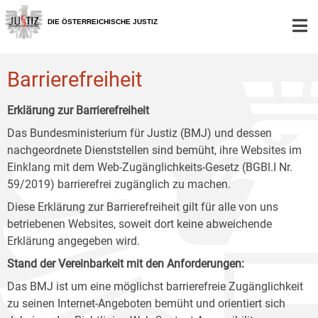
Zur
Zum
Zum
Hauptnavigation
Inhalt
Untermenü
DIE ÖSTERREICHISCHE JUSTIZ
[1]
[2]
[3]
Barrierefreiheit
Erklärung zur Barrierefreiheit
Das Bundesministerium für Justiz (BMJ) und dessen
nachgeordnete Dienststellen sind bemüht, ihre Websites im
Einklang mit dem Web-Zugänglichkeits-Gesetz (BGBl.I Nr.
59/2019) barrierefrei zugänglich zu machen.
Diese Erklärung zur Barrierefreiheit gilt für alle von uns
betriebenen Websites, soweit dort keine abweichende
Erklärung angegeben wird.
Stand der Vereinbarkeit mit den Anforderungen:
Das BMJ ist um eine möglichst barrierefreie Zugänglichkeit
zu seinen Internet-Angeboten bemüht und orientiert sich