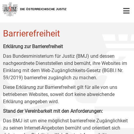
Zur
Zum
Zum
Hauptnavigation
Inhalt
Untermenü
DIE ÖSTERREICHISCHE JUSTIZ
[1]
[2]
[3]
Barrierefreiheit
Erklärung zur Barrierefreiheit
Das Bundesministerium für Justiz (BMJ) und dessen
nachgeordnete Dienststellen sind bemüht, ihre Websites im
Einklang mit dem Web-Zugänglichkeits-Gesetz (BGBl.I Nr.
59/2019) barrierefrei zugänglich zu machen.
Diese Erklärung zur Barrierefreiheit gilt für alle von uns
betriebenen Websites, soweit dort keine abweichende
Erklärung angegeben wird.
Stand der Vereinbarkeit mit den Anforderungen:
Das BMJ ist um eine möglichst barrierefreie Zugänglichkeit
zu seinen Internet-Angeboten bemüht und orientiert sich