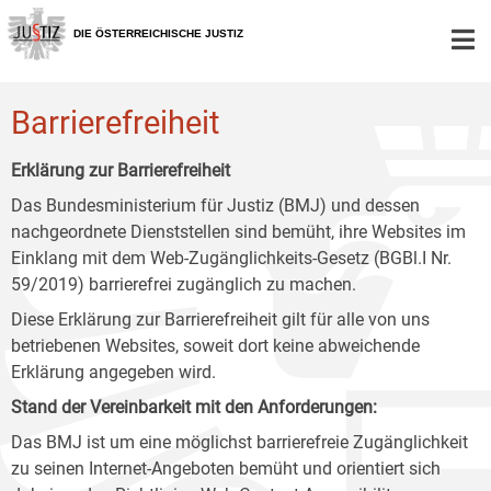
Zur
Zum
Zum
Hauptnavigation
Inhalt
Untermenü
DIE ÖSTERREICHISCHE JUSTIZ
[1]
[2]
[3]
Barrierefreiheit
Erklärung zur Barrierefreiheit
Das Bundesministerium für Justiz (BMJ) und dessen
nachgeordnete Dienststellen sind bemüht, ihre Websites im
Einklang mit dem Web-Zugänglichkeits-Gesetz (BGBl.I Nr.
59/2019) barrierefrei zugänglich zu machen.
Diese Erklärung zur Barrierefreiheit gilt für alle von uns
betriebenen Websites, soweit dort keine abweichende
Erklärung angegeben wird.
Stand der Vereinbarkeit mit den Anforderungen:
Das BMJ ist um eine möglichst barrierefreie Zugänglichkeit
zu seinen Internet-Angeboten bemüht und orientiert sich