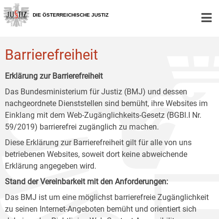
Zur
Zum
Zum
Hauptnavigation
Inhalt
Untermenü
DIE ÖSTERREICHISCHE JUSTIZ
[1]
[2]
[3]
Barrierefreiheit
Erklärung zur Barrierefreiheit
Das Bundesministerium für Justiz (BMJ) und dessen
nachgeordnete Dienststellen sind bemüht, ihre Websites im
Einklang mit dem Web-Zugänglichkeits-Gesetz (BGBl.I Nr.
59/2019) barrierefrei zugänglich zu machen.
Diese Erklärung zur Barrierefreiheit gilt für alle von uns
betriebenen Websites, soweit dort keine abweichende
Erklärung angegeben wird.
Stand der Vereinbarkeit mit den Anforderungen:
Das BMJ ist um eine möglichst barrierefreie Zugänglichkeit
zu seinen Internet-Angeboten bemüht und orientiert sich