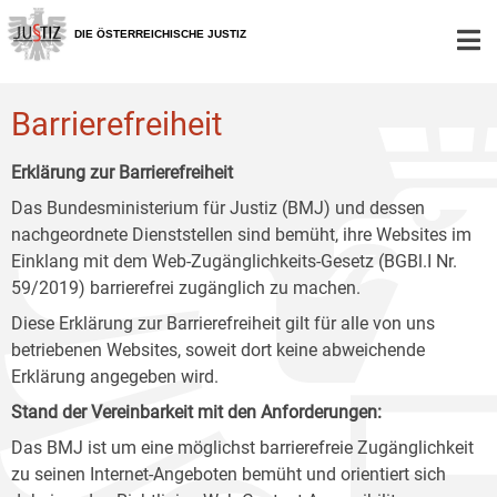
Zur
Zum
Zum
Hauptnavigation
Inhalt
Untermenü
DIE ÖSTERREICHISCHE JUSTIZ
[1]
[2]
[3]
Barrierefreiheit
Erklärung zur Barrierefreiheit
Das Bundesministerium für Justiz (BMJ) und dessen
nachgeordnete Dienststellen sind bemüht, ihre Websites im
Einklang mit dem Web-Zugänglichkeits-Gesetz (BGBl.I Nr.
59/2019) barrierefrei zugänglich zu machen.
Diese Erklärung zur Barrierefreiheit gilt für alle von uns
betriebenen Websites, soweit dort keine abweichende
Erklärung angegeben wird.
Stand der Vereinbarkeit mit den Anforderungen:
Das BMJ ist um eine möglichst barrierefreie Zugänglichkeit
zu seinen Internet-Angeboten bemüht und orientiert sich