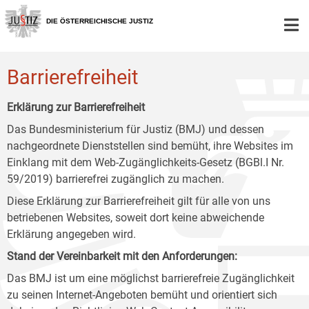
Zur
Zum
Zum
Hauptnavigation
Inhalt
Untermenü
DIE ÖSTERREICHISCHE JUSTIZ
[1]
[2]
[3]
Barrierefreiheit
Erklärung zur Barrierefreiheit
Das Bundesministerium für Justiz (BMJ) und dessen
nachgeordnete Dienststellen sind bemüht, ihre Websites im
Einklang mit dem Web-Zugänglichkeits-Gesetz (BGBl.I Nr.
59/2019) barrierefrei zugänglich zu machen.
Diese Erklärung zur Barrierefreiheit gilt für alle von uns
betriebenen Websites, soweit dort keine abweichende
Erklärung angegeben wird.
Stand der Vereinbarkeit mit den Anforderungen:
Das BMJ ist um eine möglichst barrierefreie Zugänglichkeit
zu seinen Internet-Angeboten bemüht und orientiert sich