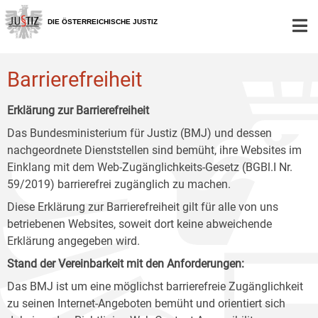
Zur
Zum
Zum
Hauptnavigation
Inhalt
Untermenü
DIE ÖSTERREICHISCHE JUSTIZ
[1]
[2]
[3]
Barrierefreiheit
Erklärung zur Barrierefreiheit
Das Bundesministerium für Justiz (BMJ) und dessen
nachgeordnete Dienststellen sind bemüht, ihre Websites im
Einklang mit dem Web-Zugänglichkeits-Gesetz (BGBl.I Nr.
59/2019) barrierefrei zugänglich zu machen.
Diese Erklärung zur Barrierefreiheit gilt für alle von uns
betriebenen Websites, soweit dort keine abweichende
Erklärung angegeben wird.
Stand der Vereinbarkeit mit den Anforderungen:
Das BMJ ist um eine möglichst barrierefreie Zugänglichkeit
zu seinen Internet-Angeboten bemüht und orientiert sich