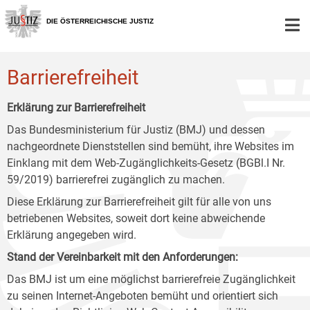
Zur
Zum
Zum
Hauptnavigation
Inhalt
Untermenü
DIE ÖSTERREICHISCHE JUSTIZ
[1]
[2]
[3]
Barrierefreiheit
Erklärung zur Barrierefreiheit
Das Bundesministerium für Justiz (BMJ) und dessen
nachgeordnete Dienststellen sind bemüht, ihre Websites im
Einklang mit dem Web-Zugänglichkeits-Gesetz (BGBl.I Nr.
59/2019) barrierefrei zugänglich zu machen.
Diese Erklärung zur Barrierefreiheit gilt für alle von uns
betriebenen Websites, soweit dort keine abweichende
Erklärung angegeben wird.
Stand der Vereinbarkeit mit den Anforderungen:
Das BMJ ist um eine möglichst barrierefreie Zugänglichkeit
zu seinen Internet-Angeboten bemüht und orientiert sich