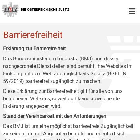
Zur
Zum
Zum
Hauptnavigation
Inhalt
Untermenü
DIE ÖSTERREICHISCHE JUSTIZ
[1]
[2]
[3]
Barrierefreiheit
Erklärung zur Barrierefreiheit
Das Bundesministerium für Justiz (BMJ) und dessen
nachgeordnete Dienststellen sind bemüht, ihre Websites im
Einklang mit dem Web-Zugänglichkeits-Gesetz (BGBl.I Nr.
59/2019) barrierefrei zugänglich zu machen.
Diese Erklärung zur Barrierefreiheit gilt für alle von uns
betriebenen Websites, soweit dort keine abweichende
Erklärung angegeben wird.
Stand der Vereinbarkeit mit den Anforderungen:
Das BMJ ist um eine möglichst barrierefreie Zugänglichkeit
zu seinen Internet-Angeboten bemüht und orientiert sich