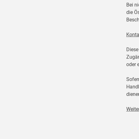
Bei n
die Ö
Besch
Konta
Diese
Zugän
oder 
Sofer
Handl
diene
Weite