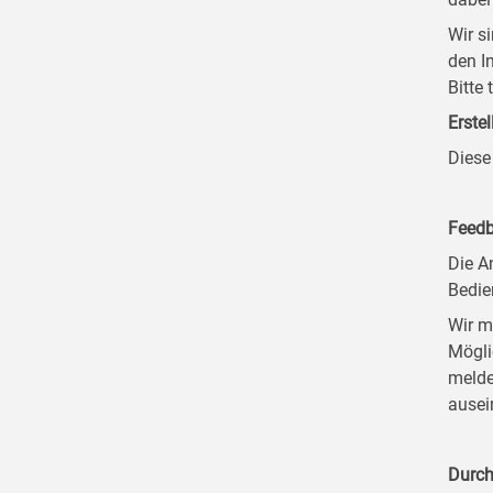
Wir s
den I
Bitte
Erstel
Diese
Feedb
Die A
Bedie
Wir m
Mögli
melde
ausei
Durch