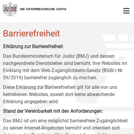
Zur
Zum
Zum
Hauptnavigation
Inhalt
Untermenü
DIE ÖSTERREICHISCHE JUSTIZ
[1]
[2]
[3]
Barrierefreiheit
Erklärung zur Barrierefreiheit
Das Bundesministerium für Justiz (BMJ) und dessen
nachgeordnete Dienststellen sind bemüht, ihre Websites im
Einklang mit dem Web-Zugänglichkeits-Gesetz (BGBl.I Nr.
59/2019) barrierefrei zugänglich zu machen.
Diese Erklärung zur Barrierefreiheit gilt für alle von uns
betriebenen Websites, soweit dort keine abweichende
Erklärung angegeben wird.
Stand der Vereinbarkeit mit den Anforderungen:
Das BMJ ist um eine möglichst barrierefreie Zugänglichkeit
zu seinen Internet-Angeboten bemüht und orientiert sich